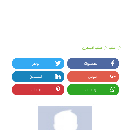
كتب
كتب انجليزي
فيسبوك
تويتر
جوجل +
لينكدين
واتساب
برسنت