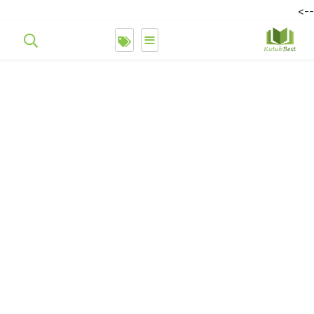
-->
≡