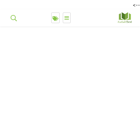
-->
≡