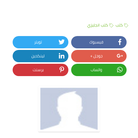
كتب
كتب انجليزي
فيسبوك
تويتر
جوجل +
لينكدين
واتساب
برسنت