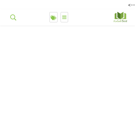
-->
≡