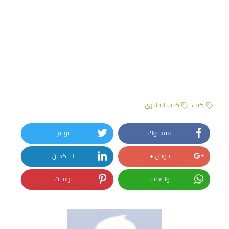
كتب
كتب انجليزي
فيسبوك
تويتر
جوجل +
لينكدين
واتساب
برسنت