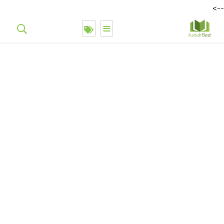
-->
≡