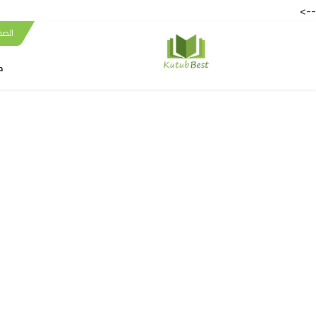
-->
الصف
ك