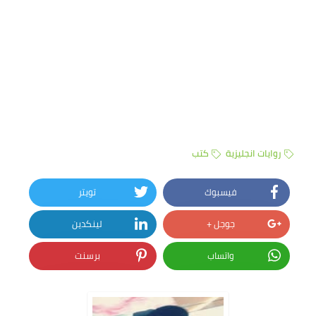
روايات انجليزية
كتب
فيسبوك
تويتر
جوجل +
لينكدين
واتساب
برسنت