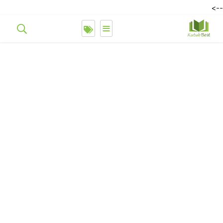
-->
≡