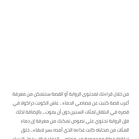
من خلال قراءتك لمحتوى الرواية أو القصة ستتمكن من معرفة
أغرب قصة كتبت عن مصاصي الدماء .. عاش الكونت دراكولا في
قصره في البلقان لمئات السنين دون أن يموت.., بالإضافة لذلك
فإن الرواية تحتوي على نصوص تمكنك من معرفة إن دماء
المئات من ضحاياه كانت غذاءه الذي أمده بسر لابقاء... خلق
دراكولا حولة ممجموعة من مصاصي الدماء فكان يحول النساء