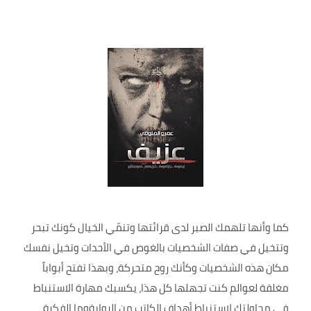
كما وأنها تلهمك الصبر لدى قرائتها وتنمّي الخيال كونك تبحر
وتتخيل في صفات الشخصيات بالغوص في الأحدات وتخيل نفسك
مكان هذه الشخصيات وكأنك روح متحركة، وبهذا تفتح أبواباً
مغلقة لعوالم كنت تجهلها كل هذا، يكسبك مهارة الاستنباط
في محاولتك لاستنباط أهداف الكاتب من الروايةوما الفكرة