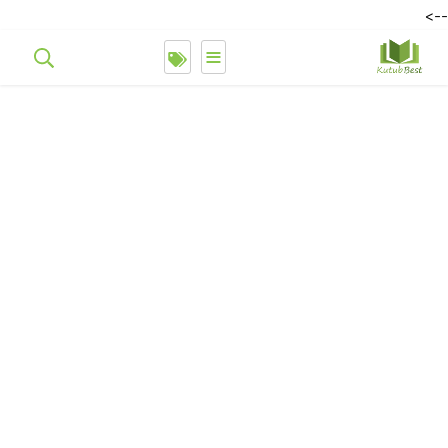
-->
≡