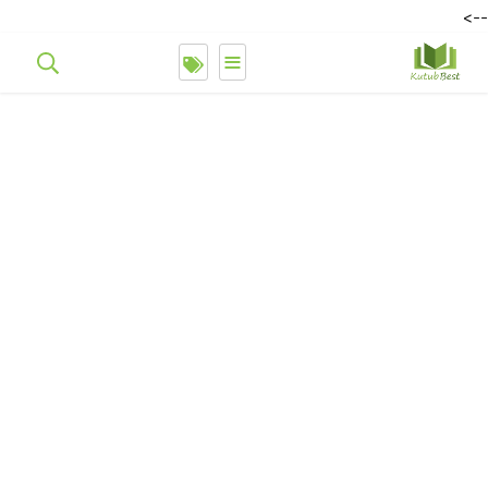
-->
≡