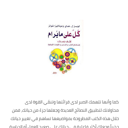
كما وأنها تلهمك الصبر لدى قرائتها وتنمّي القوة لدى
محاولاتك لتطبيق النصائح العديدة وجعلها جزءً من حياتك، فمن
خلال هذه الكتب المطروحة بمواضيعها تساهم في تغيير حياتك
جذرياً وجعلك أكثر فاعلية في حياتك على صعيد العمل أو الدراسة