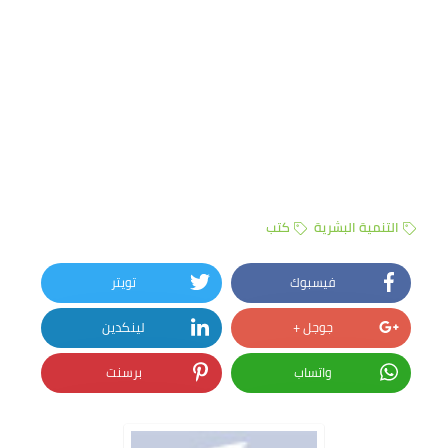
التنمية البشرية
كتب
فيسبوك
تويتر
جوجل +
لينكدين
واتساب
برسنت