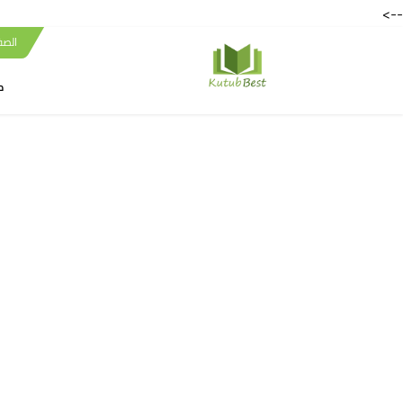
-->
الصف
ك