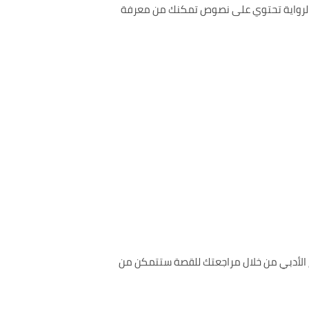
ن الرواية تحتوي على نصوص تمكنك من معرفة
نصوص والأحداث المتنوعة فالرواية هي من المؤلف J. K. Rowling وهي من النوع الأدبي من خلال مراجعتك للقصة ستتمكن من