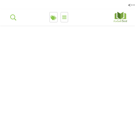
-->
≡