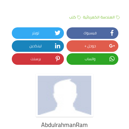
الهندسة الكهربائية
كتب
فيسبوك
تويتر
جوجل +
لينكدين
واتساب
برسنت
AbdulrahmanRam