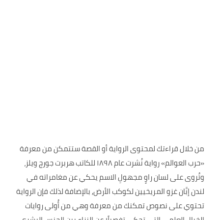
من خلال قراءتك لمحتوى الرواية أو القصة ستتمكن من معرفة
«حرب العوالم» رواية نُشرت عام ١٨٩٨ للكاتب هربرت جورج ويلز،
وتُروى على لسان راوٍ مجهولِ الاسم يحكي عن مغامراته في
لندن إبَّان غزو المريخيين لكوكب الأرض, بالإضافة لذلك فإن الرواية
تحتوي على نصوص تمكنك من معرفة وهي من أُولى روايات
الخيال العلمي التي تحكي تفصيلًا عن النزاع بين الجنس البشري