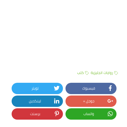
روايات انجليزية
كتب
فيسبوك
تويتر
جوجل +
لينكدين
واتساب
برسنت