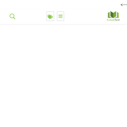
-->
≡