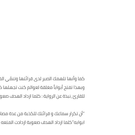
كما وأنها تلهمك الصبر لدى قرائتها وتنمّي 
وبهذا تفتح أبواباً مغلقة لعوالم كنت تجهلها ك
للقارئ ،نبذة عن الرواية : كلما ازداد الهدف صعوب
“أن تكرار سماعك و قرائتك للكذبة من عدة مص
ابوابه”كلما ازداد الهدف صعوبة ازدادت المتعه و