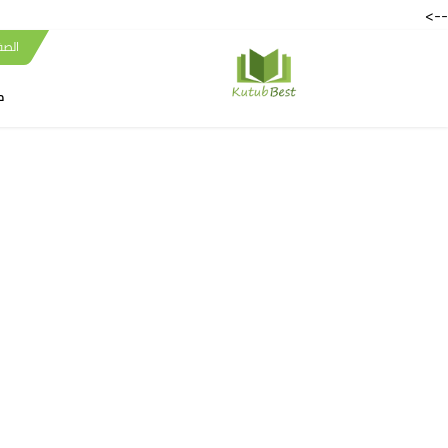
-->
الصف
ك