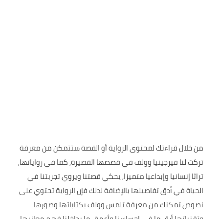
من خلال قراءتك لمحتوى الرواية أو القصة ستتمكن من معرفة
تركت لنا فيرجينيا وولف في قصصها القصيرة, كما في رواياتها,
تراثا إنسانيا وإبداعيا متميزا, يحكي قصتنا ويروي تجربتنا في
الحياة في أدق تفاصيلها بالإضافة لذلك فإن الرواية تحتوي على
نصوص تمكنك من معرفة تلمس وولف بكتاباتها وصورها
وتقنياتها أرق ما في إحساسنا وأعمق ما بداخلنا فهم معانيها