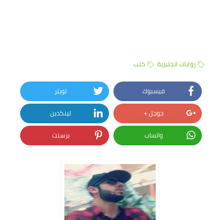
روايات انجليزية
كتب
فيسبوك
تويتر
جوجل +
لينكدين
واتساب
برسنت