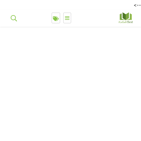
-->
≡