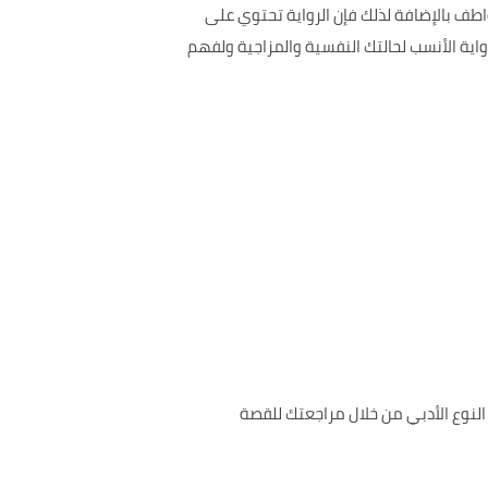
طف بالإضافة لذلك فإن الرواية تحتوي على
 الأنسب لحالتك النفسية والمزاجية ولفهم
عة من النصوص والأحداث المتنوعة فالرواية هي من المؤلف Amélie Nothomb وهي من النوع الأدبي من خلال مراجعتك للقصة