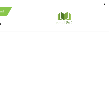
-->
الصف
ك