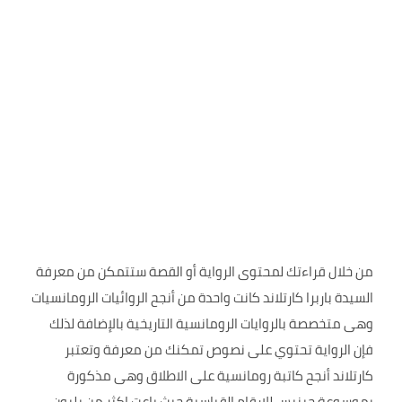
من خلال قراءتك لمحتوى الرواية أو القصة ستتمكن من معرفة
السيدة باربرا كارتلاند كانت واحدة من أنجح الروائيات الرومانسيات
وهى متخصصة بالروايات الرومانسية التاريخية بالإضافة لذلك
فإن الرواية تحتوي على نصوص تمكنك من معرفة وتعتبر
كارتلاند أنجح كاتبة رومانسية على الاطلاق وهى مذكورة
بموسوعة جينيس للارقام القياسية حيث باعت اكثر من بليون