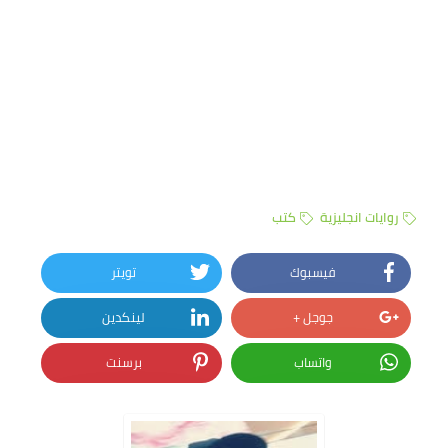
روايات انجليزية
كتب
فيسبوك
تويتر
جوجل +
لينكدين
واتساب
برسنت