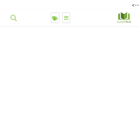
-->
≡