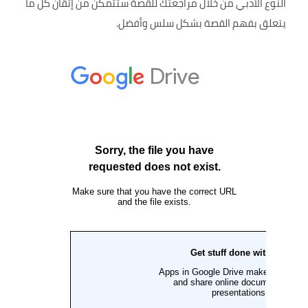
النوع الأدبي من خلال مراجعتك للقصة ستتمكن من إتقان كل ما
يتعلق بفهم القصة بشكل سلس وأفضل.