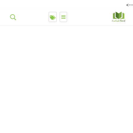
-->
≡