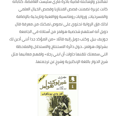
تشالنجر ولإشاعته قضية باخرة ماري سليست الغامضة. كتاباته
كانت غزيرة تضمنت قصص الفنتازيا وقصص الخيال العلمي
والمسرحيات، وروايات رومانسية وواقعية وتاريخية بالإضافة
لذلك فإن الرواية تحتوي على نصوص تمكنك من معرفة قال
دويل أنه استلهم شخصية هولمز من أستاذه في الجامعة
جوزيف بيل، وكتب دويل إليه قائلا: «من المؤكد جدا أنني أدين لك
بشرلوك هولمز...حول دائرة الاستنتاج والاستدلال والملاحظة
التي سمعتك تلقنها حاولت أن ابني رجلا» ولفهم معانيها مثل
شرح الحوار باللغة الإنكليزية وشرحٍ عن ترجمتها.