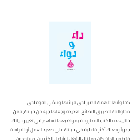
كما وأنها تلهمك الصبر لدى قرائتها وتنمّي القوة لدى
محاولاتك لتطبيق النصائح العديدة وجعلها جزءً من حياتك، فمن
خلال هذه الكتب المطروحة بمواضيعها تساهم في تغيير حياتك
جذرياً وجعلك أكثر فاعلية في حياتك على صعيد العمل أو الدراسة
فتطوير الذات كان وما زال الشغل الشاغل للكثيرين، وستجدون