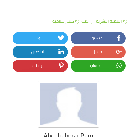
التنمية البشرية
كتب
كتب إسلامية
فيسبوك
تويتر
جوجل +
لينكدين
واتساب
برسنت
AbdulrahmanRam