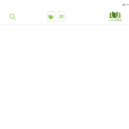
-->
≡