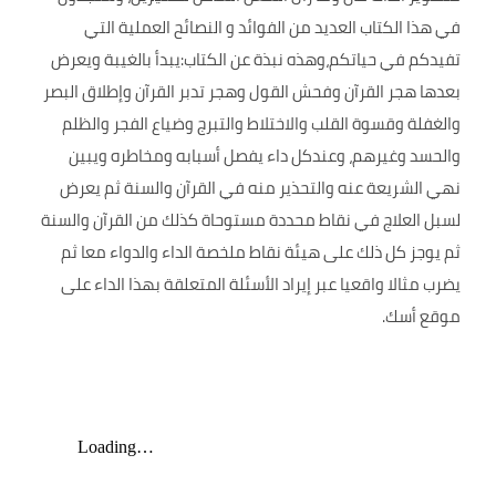
في هذا الكتاب العديد من الفوائد و النصائح العملية التي
تفيدكم في حياتكم،وهذه نبذة عن الكتاب:يبدأ بالغيبة ويعرض
بعدها هجر القرآن وفحش القول وهجر تدبر القرآن وإطلاق البصر
والغفلة وقسوة القلب والاختلاط والتبرج وضياع الفجر والظلم
والحسد وغيرهم، وعندكل داء يفصل أسبابه ومخاطره ويبين
نهي الشريعة عنه والتحذير منه في القرآن والسنة ثم يعرض
لسبل العلاج في نقاط محددة مستوحاة كذلك من القرآن والسنة
ثم يوجز كل ذلك على هيئة نقاط ملخصة الداء والدواء معا ثم
يضرب مثالا واقعيا عبر إيراد الأسئلة المتعلقة بهذا الداء على
موقع أسك.