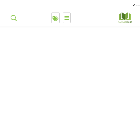
-->
≡