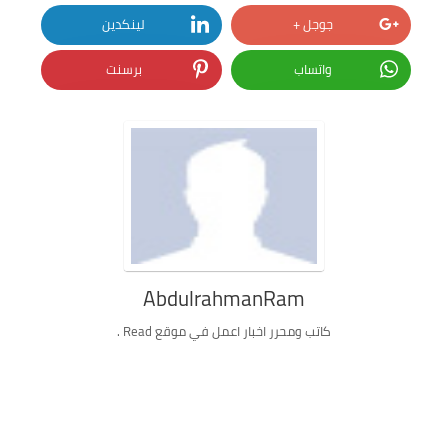
جوجل +
لينكدين
واتساب
برسنت
AbdulrahmanRam
كاتب ومحرر اخبار اعمل في موقع Read .